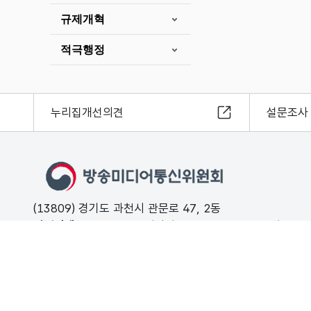
규제개혁
적극행정
누리집개선의견
설문조사
(13809) 경기도 과천시 관문로 47, 2동
민원안내
02-500-9000 (평일 09:00 ~ 18:00 유료)
FAX
02-2110-0153
개인정보처리방침
저작권보호정책
해킹·스팸개인정보침해 신고는 11
© Korea Media and Communications Commission. All right