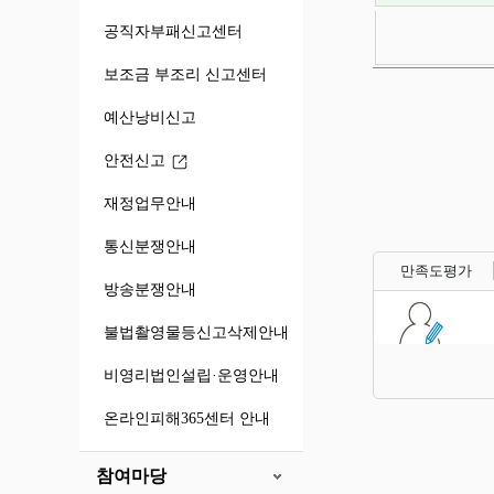
익명제보 게시
공직자부패신고센터
보조금 부조리 신고센터
예산낭비신고
안전신고
재정업무안내
통신분쟁안내
만족도평가
방송분쟁안내
불법촬영물등신고삭제안내
비영리법인설립·운영안내
온라인피해365센터 안내
참여마당