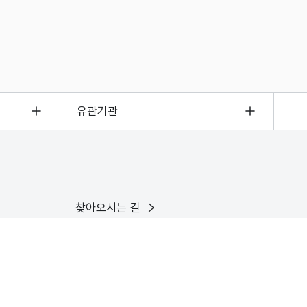
유관기관
찾아오시는 길
이용안내
인스타그램
유튜브
X
페이스북
블로그