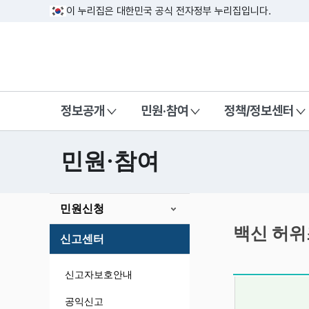
이 누리집은 대한민국 공식 전자정부 누리집입니다.
방송미디어통신위원회 Korea Media a
정보공개
민원·참여
정책/정보센터
민원·참여
본
민원신청
문
시
백신 허
신고센터
작
신고자보호안내
공익신고