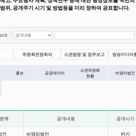
예고, 주요행사 계획, 정책연구 등에 대한 행정정보를 국민의
범위, 공개주기 시기 및 방법등을 미리 정하여 공표합니다.
arch
위원회전원회의
소관법령 및 업무보고
방송미디어
소관위원회
홍보
공공데이터
비영리법인
현황
분류
공개내용
공개시기
법인
법인
비영리법인
반기