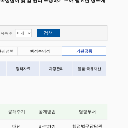
 국정참여 및 알 권리 보장하기 위해 필요한 정보에
목록 수
통신정책
행정투명성
기관공통
정책자료
차량관리
물품·국유재산
공개주기
공개방법
담당부서
매년
행정법무담당관
바로가기