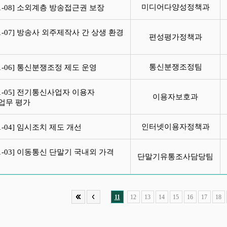
미디어다양성정책과
21-08] 소외계층 방송접근권 보장
21-07] 방송사 외주제작사 간 상생 환경
편성평가정책과
성
통신분쟁조정팀
21-06] 통신분쟁조정 제도 운영
21-05] 전기통신사업자 이용자
이용자보호과
업무 평가
인터넷이용자정책과
21-04] 임시조치 제도 개선
21-03] 이동통신 단말기 국내외 가격
단말기유통조사담당팀
교
11
12
13
14
15
16
17
18