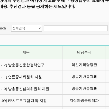
정책의 투명성과 책임성 제고를 위해 「행정업무의 효율적 운
내용, 추진경과 등을 공개하는 제도입니다.
검색 항목 선택
검색어 입력
arch
제목
담당부서
혁신기획담당관
21-12] 방송통신융합정책연구
방송기반총괄과
21-11] 언론중재위원회 지원
방송기반총괄과
21-10] 방송통신심의위원회 지원
지상파방송정책과
21-09] EBS 프로그램 제작 지원