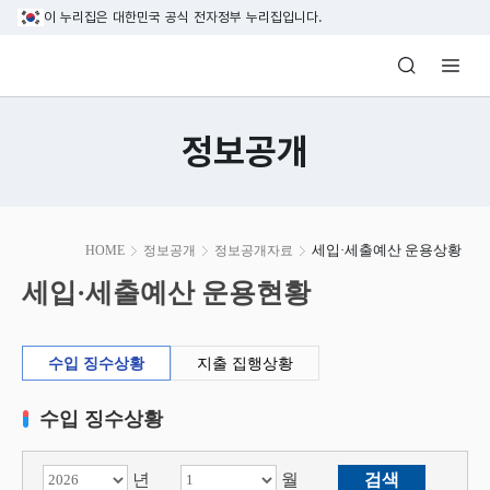
본문 바로가기
이 누리집은 대한민국 공식 전자정부 누리집입니다.
방송미디어통신위원회 Korea Media and C
정보공개
본
세입·세출예산 운용상황
HOME
정보공개
정보공개자료
문
시
세입·세출예산 운용현황
작
수입 징수상황
지출 집행상황
수입 징수상황
년
월
검색