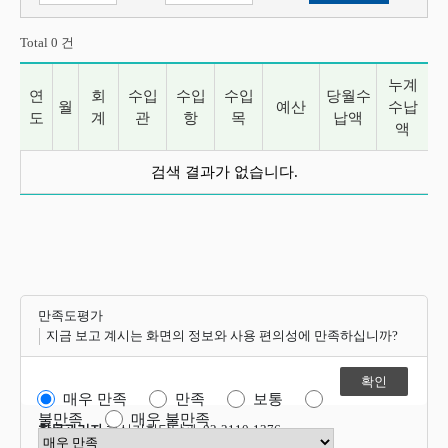
Total
0
건
누계
연
회
수입
수입
수입
당월수
월
예산
수납
도
계
관
항
목
납액
액
수입 징수상황 목록
검색 결과가 없습니다.
만족도평가
지금 보고 계시는 화면의 정보와 사용 편의성에 만족하십니까?
매우 만족
만족
보통
불만족
매우 불만족
항목관리자
혁신기획담당관 02-2110-1376
만족도 점수 선택