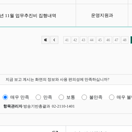
운영지원과
16년 11월 업무추진비 집행내역
41
42
43
44
45
46
47
48
지금 보고 계시는 화면의 정보와 사용 편의성에 만족하십니까?
매우 만족
만족
보통
불만족
매우 
항목관리자
방송기반총괄과 02-2110-1401