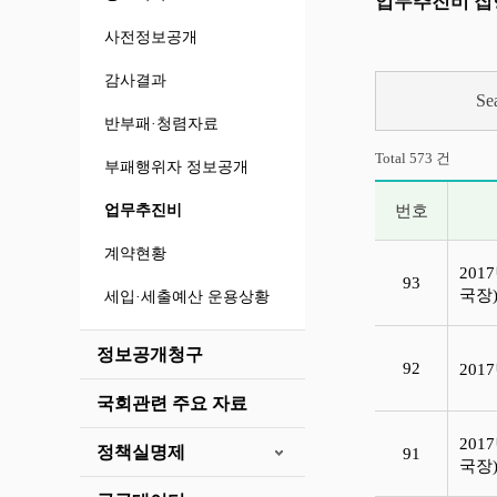
업무추진비 집
사전정보공개
감사결과
Se
반부패·청렴자료
Total 573 건
부패행위자 정보공개
업무추진비
번호
업무추진비 목록
계약현황
201
93
국장
세입·세출예산 운용상황
정보공개청구
92
20
국회관련 주요 자료
201
정책실명제
91
국장