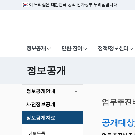
이 누리집은 대한민국 공식 전자정부 누리집입니다.
방송미디어통신위원회 Korea Media a
정보공개
민원·참여
정책/정보센터
정보공개
본
정보공개안내
문
시
업무추진
사전정보공개
작
정보공개자료
공개대상
정보목록