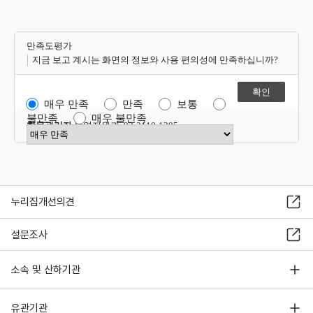
만족도평가
지금 보고 계시는 화면의 정보와 사용 편의성에 만족하십니까?
매우 만족
만족
보통
불만족
매우 불만족
항목관리자
운영지원과 02-2110-1305
만족도 점수 선택
누리집개선의견
설문조사
소속 및 산하기관
유관기관