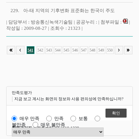
229.
아-태 지역의 기후변화 표준화는 한국이 주도
| 담당부서 : 방송통신녹색기술팀 | 공공누리 : | 첨부파일 :
|
작성일 : 2009-08-27 | 조회수 : 21323 |
541
542
543
544
545
546
547
548
549
550
만족도평가
지금 보고 계시는 화면의 정보와 사용 편의성에 만족하십니까?
매우 만족
만족
보통
불만족
매우 불만족
항목관리자
정책홍보팀 02-2110-1339
만족도 점수 선택