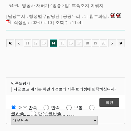
5499.
방송사 재허가·‘방송 3법’ 후속조치 이뤄져
| 담당부서 : 행정법무담당관 | 공공누리 : 1 | 첨부파일 :
| 작성일 : 2026-04-10 | 조회수 : 1144 |
11
12
13
14
15
16
17
18
19
20
만족도평가
지금 보고 계시는 화면의 정보와 사용 편의성에 만족하십니까?
매우 만족
만족
보통
불만족
매우 불만족
항목관리자
정책홍보팀 02-2110-1339
만족도 점수 선택