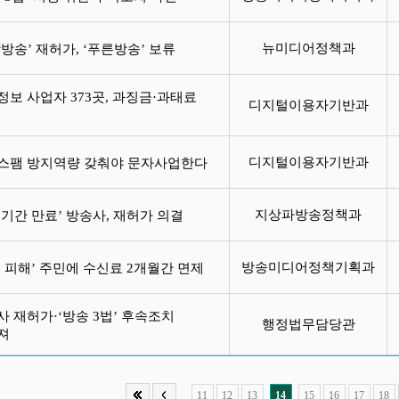
뉴미디어정책과
강방송’ 재허가, ‘푸른방송’ 보류
정보 사업자 373곳, 과징금·과태료
디지털이용자기반과
분
디지털이용자기반과
스팸 방지역량 갖춰야 문자사업한다
지상파방송정책과
효기간 만료’ 방송사, 재허가 의결
방송미디어정책기획과
우 피해’ 주민에 수신료 2개월간 면제
사 재허가·‘방송 3법’ 후속조치
행정법무담당관
뤄져
11
12
13
14
15
16
17
18