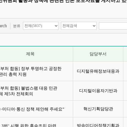
위원회 활동과 정책에 관련된 언론 보도자료를 게시하고 있
검색 항목 선택
검색어 입력
arch
분류
제목
담당부서
계부처 합동] 정부 투명하고 공정한
디지털유해정보대응과
관리 총력 지원
계부처 합동] 불법스팸 대응 민관
디지털이용자기반과
체 제5차 전체회의
혁신기획담당관
송·미디어·통신 정책 제안해 주세요”
방송미디어정책기획과
송 3법’ 시행 위한 후속조치 마련