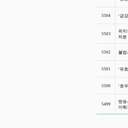
5504
‘금
위치
5503
처
5502
불법
5501
‘유
5500
‘호
방송
5499
이