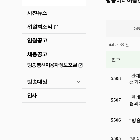
방송미디어통신
사진뉴스
위원회소식
Se
입찰공고
Total 5638 건
채용공고
번호
방송통신이용자정보포털
보도자료 목록
[관
5508
방송대상
선거
인사
[관
5507
협의
5506
“방
5505
‘방