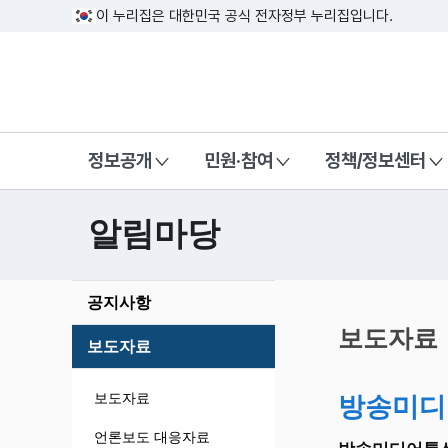
이 누리집은 대한민국 공식 전자정부 누리집입니다.
방송미디어통신위원회 Korea Media a
정보공개
민원·참여
정책/정보센터
알림마당
본
공지사항
문
시
보도자료
보도자료
작
보도자료
방송미디
언론보도 대응자료