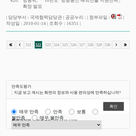
420.
방통위, 「'10년도‘ 방송통신 해외진출 지원전략」
확정 발표
| 담당부서 : 국제협력담당관 | 공공누리 : | 첨부파일 :
|
작성일 : 2010-01-14 | 조회수 : 16351 |
521
522
523
524
525
526
527
528
529
530
만족도평가
지금 보고 계시는 화면의 정보와 사용 편의성에 만족하십니까?
매우 만족
만족
보통
불만족
매우 불만족
항목관리자
정책홍보팀 02-2110-1339
만족도 점수 선택