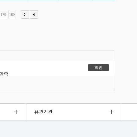
179
180
불만족
유관기관