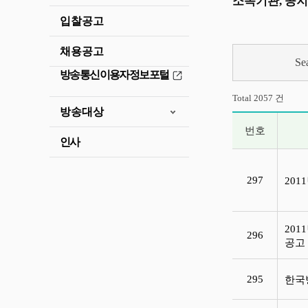
소속기관, 공지
입찰공고
채용공고
Se
방송통신이용자정보포털
Total 2057 건
방송대상
번호
인사
공지사항 목록
297
20
20
296
공
295
한국