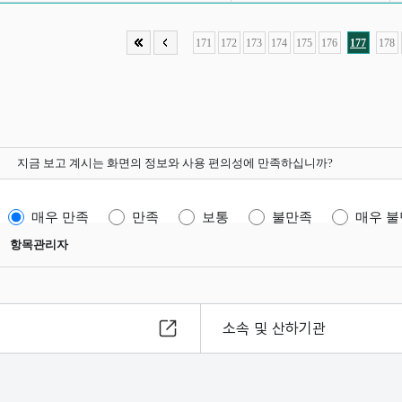
171
172
173
174
175
176
177
178
지금 보고 계시는 화면의 정보와 사용 편의성에 만족하십니까?
매우 만족
만족
보통
불만족
매우 
항목관리자
소속 및 산하기관