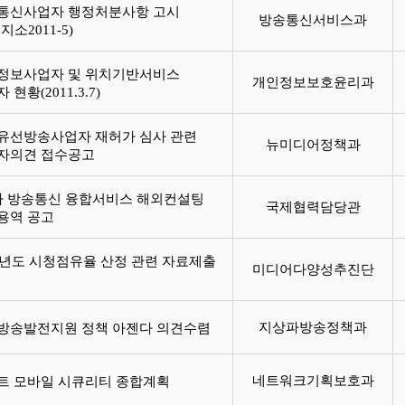
통신사업자 행정처분사항 고시
방송통신서비스과
지소2011-5)
정보사업자 및 위치기반서비스
개인정보보호윤리과
 현황(2011.3.7)
유선방송사업자 재허가 심사 관련
뉴미디어정책과
자의견 접수공고
차 방송통신 융합서비스 해외컨설팅
국제협력담당관
용역 공고
10년도 시청점유율 산정 관련 자료제출
미디어다양성추진단
내
지상파방송정책과
방송발전지원 정책 아젠다 의견수렴
네트워크기획보호과
트 모바일 시큐리티 종합계획