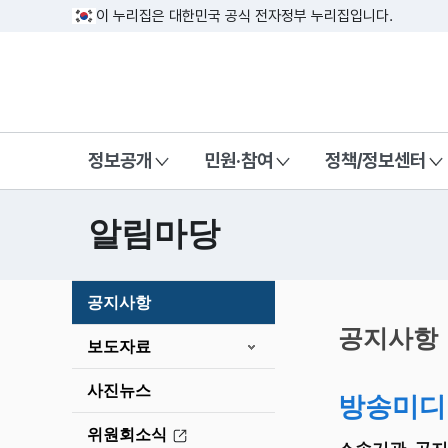
이 누리집은 대한민국 공식 전자정부 누리집입니다.
방송미디어통신위원회 Korea Media a
정보공개
민원·참여
정책/정보센터
알림마당
본
공지사항
문
시
공지사항
보도자료
작
사진뉴스
방송미디
위원회소식