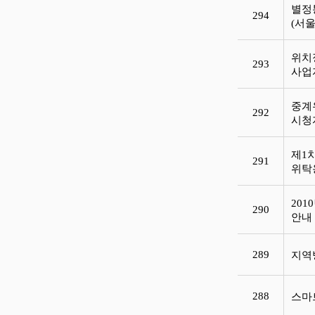
별정
294
(서울
위치
293
사업자
중계
292
시청
제1
291
위탁
20
290
안
289
지역
288
스마