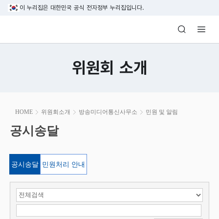
본문 바로가기
이 누리집은 대한민국 공식 전자정부 누리집입니다.
방송미디어통신위원회 Korea Media and C
위원회 소개
본
HOME
위원회소개
방송미디어통신사무소
민원 및 알림
문
시
공시송달
공시송달
작
공시송달
민원처리 안내
검색 항목 선택
검색어 입력