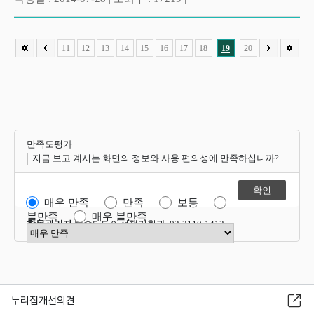
11
12
13
14
15
16
17
18
19
20
만족도평가
지금 보고 계시는 화면의 정보와 사용 편의성에 만족하십니까?
매우 만족
만족
보통
불만족
매우 불만족
항목관리자
방송미디어정책기획과 02-2110-1412
만족도 점수 선택
누리집개선의견