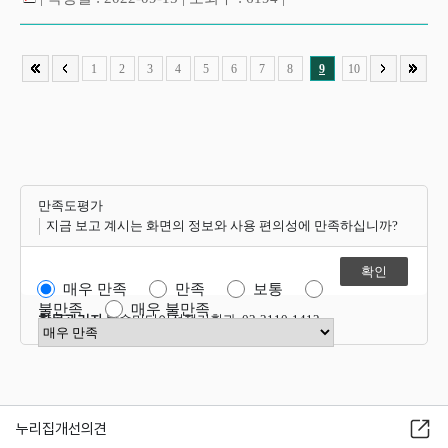
1
2
3
4
5
6
7
8
9
10
만족도평가
지금 보고 계시는 화면의 정보와 사용 편의성에 만족하십니까?
매우 만족
만족
보통
불만족
매우 불만족
항목관리자
방송미디어정책기획과 02-2110-1412
만족도 점수 선택
누리집개선의견