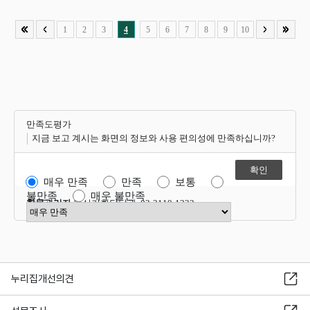
1
2
3
4
5
6
7
8
9
10
만족도평가
지금 보고 계시는 화면의 정보와 사용 편의성에 만족하십니까?
매우 만족
만족
보통
불만족
매우 불만족
항목관리자
혁신기획담당관 02-2110-1322
만족도 점수 선택
누리집개선의견