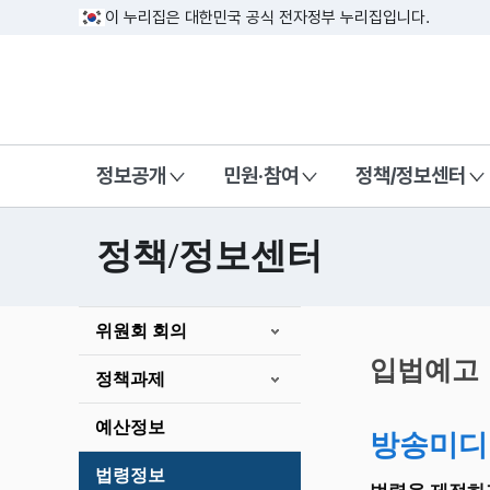
이 누리집은 대한민국 공식 전자정부 누리집입니다.
방송미디어통신위원회 Korea Media a
정보공개
민원·참여
정책/정보센터
정책/정보센터
본
위원회 회의
문
시
입법예고
정책과제
작
예산정보
방송미디
법령정보