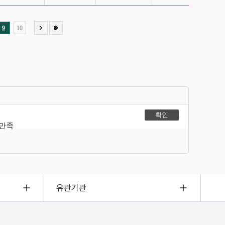
9
10
불만족
유관기관