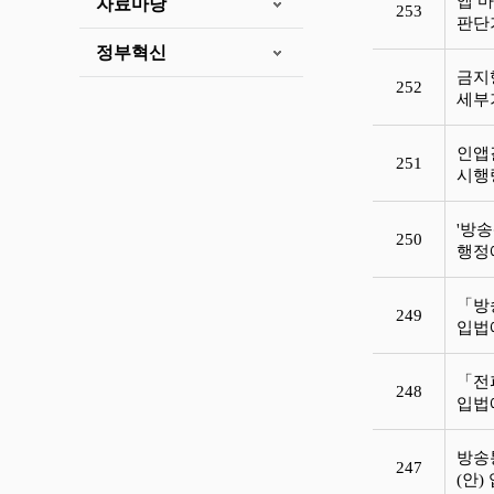
앱 
자료마당
253
판단
정부혁신
금지
252
세부
인앱
251
시행
'방
250
행정
「방
249
입법
「전
248
입법
방송
247
(안