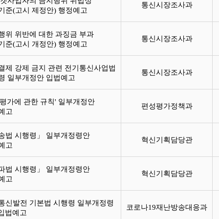
마켓사업자의 금지행위 위법성
통신시장조사과
기준(고시 제정안) 행정예고
행위 위반에 대한 과징금 부과
통신시장조사과
기준(고시 개정안) 행정예고
결제 강제 금지 관련 전기통신사업법
통신시장조사과
령 일부개정안 입법예고
송평가에 관한 규칙' 일부개정안
편성평가정책과
예고
송법 시행령」 일부개정령안
혁신기획담당관
예고
파법 시행령」 일부개정령안
혁신기획담당관
예고
통신발전 기본법 시행령 일부개정령
코로나19재난방송대응과
) 입법예고