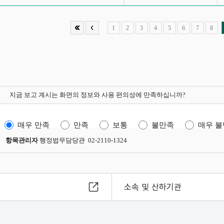
1
2
3
4
5
6
7
8
지금 보고 계시는 화면의 정보와 사용 편의성에 만족하십니까?
매우 만족
만족
보통
불만족
매우 
항목관리자
행정법무담당관 02-2110-1324
소속 및 산하기관