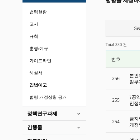
법령을 제정하
법령현황
고시
Se
규칙
Total 336 건
훈령/예규
번호
가이드라인
입법예고 목록
해설서
본인
256
일부
입법예고
?공
법령 개정상황 공개
255
인정
정책연구과제
금지
254
개정
간행물