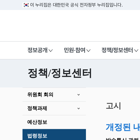
이 누리집은 대한민국 공식 전자정부 누리집입니다.
방송미디어통신위원회 Korea Media a
정보공개
민원·참여
정책/정보센터
정책/정보센터
본
위원회 회의
문
시
고시
정책과제
작
예산정보
개정된 
법령정보