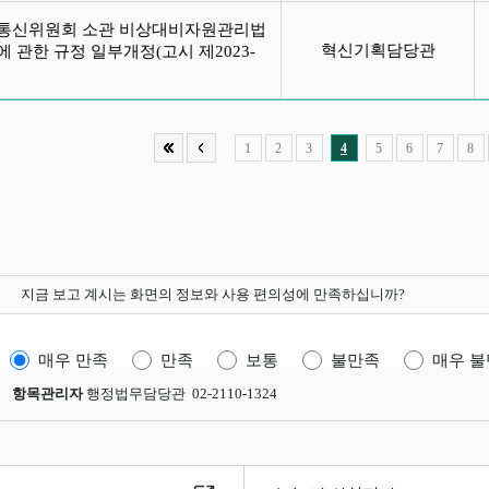
통신위원회 소관 비상대비자원관리법
혁신기획담당관
 관한 규정 일부개정(고시 제2023-
)
1
2
3
4
5
6
7
8
지금 보고 계시는 화면의 정보와 사용 편의성에 만족하십니까?
매우 만족
만족
보통
불만족
매우 
항목관리자
행정법무담당관 02-2110-1324