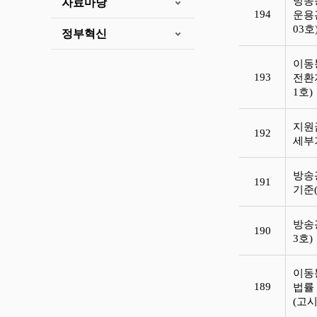
방송
자료마당
194
운용
03호
정부혁신
이동
193
전환지
1호
지원
192
세부
방송
191
기준(
방송
190
3호
이동
189
법률
(고시