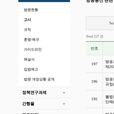
방송통신 관련
법령현황
고시
Se
규칙
Total 227 건
훈령/예규
번호
가이드라인
고시 목록
해설서
방송
197
제20
입법예고
방송
법령 개정상황 공개
196
규정(
정책연구과제
불법
195
단체(
간행물