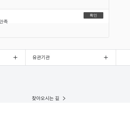
불만족
유관기관
찾아오시는 길
이용안내
인스타그램
유튜브
X
페이스북
블로그