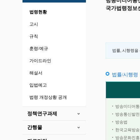
방송미디어통신
국가법령정보센
법령현황
고시
규칙
훈령/예규
법률, 시행령을
가이드라인
해설서
법률/시행령
입법예고
법령 개정상황 공개
법률/시행령
방송미디어통신
정책연구과제
방송통신발전
방송법
간행물
한국교육방송
방송문화진흥