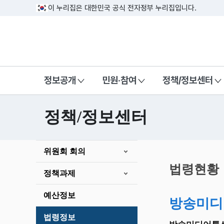
이 누리집은 대한민국 공식 전자정부 누리집입니다.
방송미디어통신위원회 Korea Media a
정보공개
민원·참여
정책/정보센터
정책/정보센터
본
위원회 회의
문
시
법령현황
정책과제
작
예산정보
방송미디
법령정보