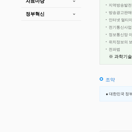
자료마당
지역방송발전
방송광고판매대
정부혁신
인터넷 멀티
전기통신사업
정보통신망 이
위치정보의 보
전파법
※ 과학기술
조약
● 대한민국 정