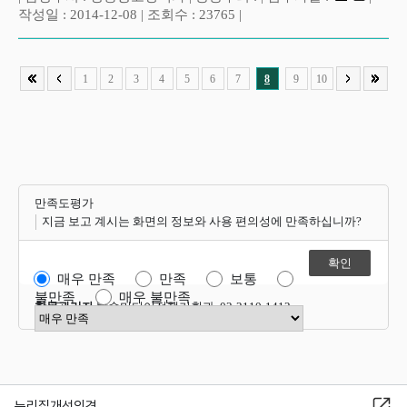
작성일 : 2014-12-08 | 조회수 : 23765 |
1
2
3
4
5
6
7
8
9
10
만족도평가
지금 보고 계시는 화면의 정보와 사용 편의성에 만족하십니까?
매우 만족
만족
보통
불만족
매우 불만족
항목관리자
방송미디어정책기획과 02-2110-1412
만족도 점수 선택
누리집개선의견