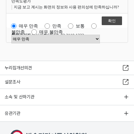
만족도평가
지
지금 보고 계시는 화면의 정보와 사용 편의성에 만족하십니까?
털
ㆍ
미
매우 만족
만족
보통
디
불만족
매우 불만족
항목관리자
혁신기획담당관 02-2110-1322
어
만족도 점수 선택
동
행
사
회
0
누리집개선의견
1
설문조사
디
지
털
소속 및 산하기관
ㆍ
미
유관기관
디
어
혁