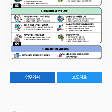
무
보
고
나
라
를
단
단
하
게
국
민
을
튼
튼
하
게
혁
신
성
장
디