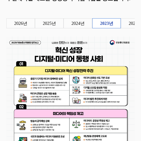
2026년
2025년
2024년
2023년
2022
2
0
2
3
년
방
송
미
디
어
통
신
위
원
회
업