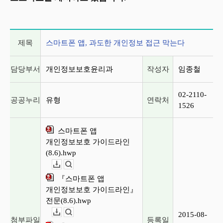
게시글 상세 정보
제목
스마트폰 앱, 과도한 개인정보 접근 막는다
담당부서
개인정보보호윤리과
작성자
임종철
02-2110-
공공누리
유형
연락처
1526
스마트폰 앱
개인정보보호 가이드라인
(8.6).hwp
다운로드
뷰어보기
『스마트폰 앱
개인정보보호 가이드라인』
전문(8.6).hwp
2015-08-
다운로드
뷰어보기
첨부파일
등록일