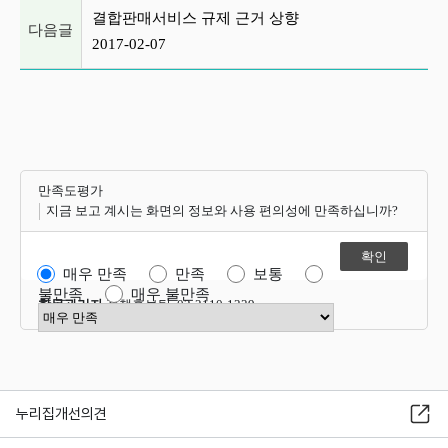
결합판매서비스 규제 근거 상향
다음글
2017-02-07
만족도평가
지금 보고 계시는 화면의 정보와 사용 편의성에 만족하십니까?
매우 만족
만족
보통
불만족
매우 불만족
항목관리자
정책홍보팀 02-2110-1339
만족도 점수 선택
누리집개선의견