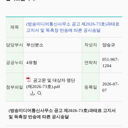
게시글 상세 정보
(방송미디어통신사무소 공고 제2026-73호)과태료
제목
고지서 및 독촉장 반송에 따른 공시송달
담당부서
부산분소
작성자
양승규
051-967-
공공누리
4유형
연락처
1204
공고문 및 대상자 명단
2026-07-
(제2026-73호).pdf
첨부파일
등록일
07
다운로드
뷰어보기
(방송미디어통신사무소 공고 제2026-73호)과태료 고지서
및 독촉장 반송에 따른 공시송달