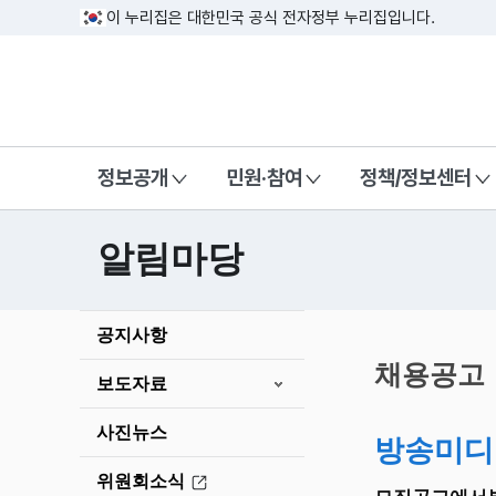
이 누리집은 대한민국 공식 전자정부 누리집입니다.
방송미디어통신위원회 Korea Media a
정보공개
민원·참여
정책/정보센터
알림마당
본
공지사항
문
시
채용공고
보도자료
작
사진뉴스
방송미디
위원회소식