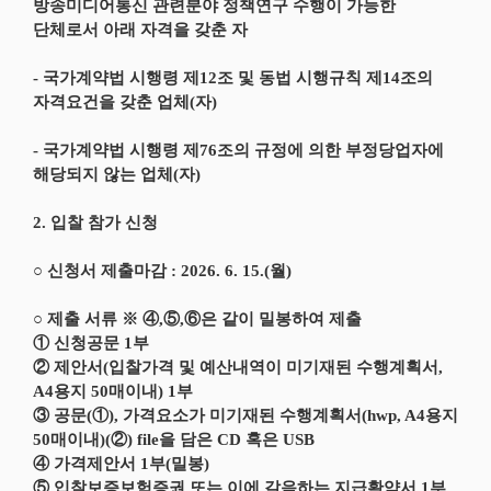
방송미디어통신 관련분야 정책연구 수행이 가능한
단체로서 아래 자격을 갖춘 자
- 국가계약법 시행령 제12조 및 동법 시행규칙 제14조의
자격요건을 갖춘 업체(자)
- 국가계약법 시행령 제76조의 규정에 의한 부정당업자에
해당되지 않는 업체(자)
2. 입찰 참가 신청
○ 신청서 제출마감 : 2026. 6. 15.(월)
○ 제출 서류 ※ ④,⑤,⑥은 같이 밀봉하여 제출
① 신청공문 1부
② 제안서(입찰가격 및 예산내역이 미기재된 수행계획서,
A4용지 50매이내) 1부
③ 공문(①), 가격요소가 미기재된 수행계획서(hwp, A4용지
50매이내)(②) file을 담은 CD 혹은 USB
④ 가격제안서 1부(밀봉)
⑤ 입찰보증보험증권 또는 이에 갈음하는 지급확약서 1부