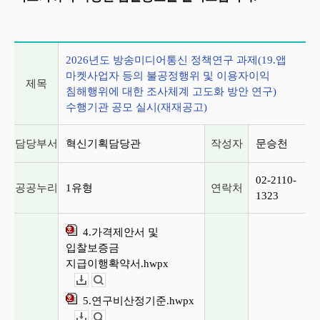
게시글 상세 정보
2026년도 방송미디어통신 정책연구 과제(19.앱
마켓사업자 등의 불공정행위 및 이용자이익
제목
침해행위에 대한 조사체계 고도화 방안 연구)
수행기관 공모 실시(재재공고)
담당부서
혁신기획담당관
작성자
문승천
02-2110-
공공누리
1유형
연락처
1323
4.가격제안서 및
입찰보증금
지급이행확약서.hwpx
다운로드
뷰어보기
5.연구비산정기준.hwpx
다운로드
뷰어보기