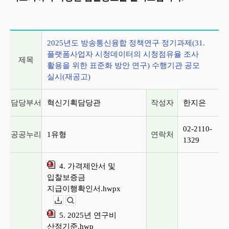
게시글 상세 정보
2025년도 방송통신융합 정책연구 정기과제(31.
플랫폼사업자 시청데이터의 시청점유율 조사
제목
활용을 위한 표준화 방안 연구) 수행기관 공모
실시(재공고)
담당부서
혁신기획담당관
작성자
한지은
02-2110-
공공누리
1유형
연락처
1329
4. 가격제안서 및
입찰보증금
지급이행확인서.hwpx
다운로드
뷰어보기
5. 2025년 연구비
산정기준.hwp