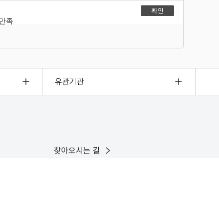
불만족
유관기관
찾아오시는 길
이용안내
인스타그램
유튜브
X
페이스북
블로그