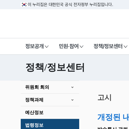
이 누리집은 대한민국 공식 전자정부 누리집입니다.
방송미디어통신위원회 Korea Media a
정보공개
민원·참여
정책/정보센터
정책/정보센터
본
위원회 회의
문
시
고시
정책과제
작
예산정보
개정된 
법령정보