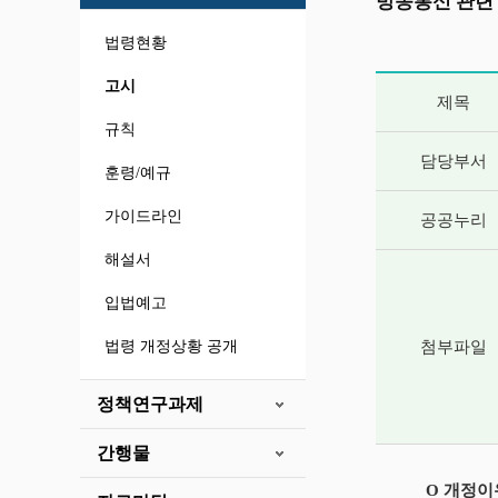
방송통신 관련
법령현황
게시글 상세 
고시
제목
규칙
담당부서
훈령/예규
가이드라인
공공누리
해설서
입법예고
법령 개정상황 공개
첨부파일
정책연구과제
간행물
O 개정이