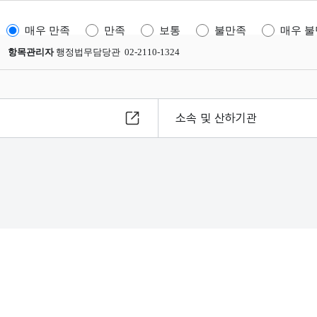
매우 만족
만족
보통
불만족
매우 
항목관리자
행정법무담당관 02-2110-1324
소속 및 산하기관
8
s reserved.