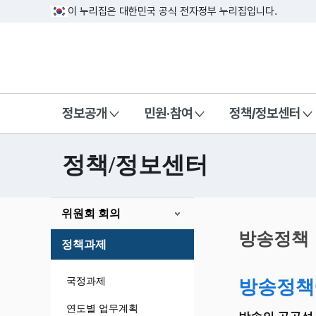
이 누리집은 대한민국 공식 전자정부 누리집입니다.
방송미디어통신위원회 Korea Media a
정보공개
민원·참여
정책/정보센터
정책/정보센터
본
위원회 회의
문
시
방송정책
정책과제
작
국정과제
방송정책
연도별 업무계획