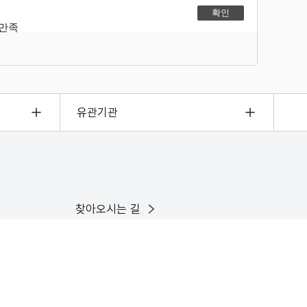
불만족
유관기관
찾아오시는 길
이용안내
인스타그램
유튜브
X
페이스북
블로그