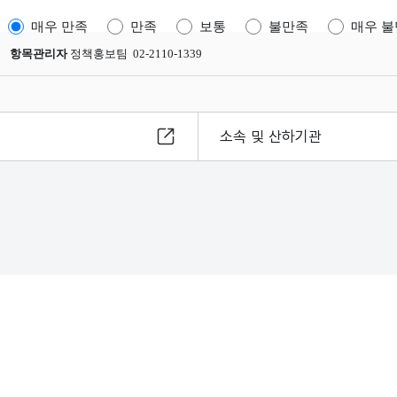
매우 만족
만족
보통
불만족
매우 
항목관리자
정책홍보팀 02-2110-1339
소속 및 산하기관
8
s reserved.