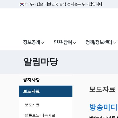
이 누리집은 대한민국 공식 전자정부 누리집입니다.
방송미디어통신위원회 Korea Media a
정보공개
민원·참여
정책/정보센터
알림마당
본
공지사항
문
시
보도자료
보도자료
작
보도자료
방송미디
언론보도 대응자료