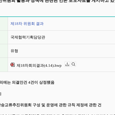
위원회 활동과 정책에 관련된 언론 보도자료를 게시하고 있
정보
제18차 위원회 결과
국제협력기획담당관
유형
제18차회의결과(4.14).hwp
다운로드
뷰어보기
회의에는 의결안건 4건이 상정됐음
]
방송교류추진위원회 구성 및 운영에 관한 규칙 제정에 관한 건