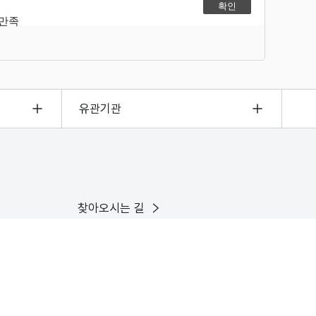
불만족
유관기관
찾아오시는 길
이용안내
인스타그램
유튜브
X
페이스북
블로그