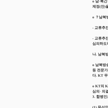
o 남·북
제정(안)
o ？남북
- 교류추
- 교류추
심의하도
나. 남북
o 남북방
등 전문가
다. KT
o KT의
심의· 의
3. 합병
(1) 무