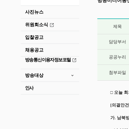
방송미디어통신
사진뉴스
게시글 상세 
위원회소식
제목
입찰공고
담당부서
채용공고
공공누리
방송통신이용자정보포털
첨부파일
방송대상
인사
□ 오늘 
[의결안건
가. 남북