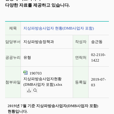
다양한 자료를 제공하고 있습니다.
게시글 상세 정보
제목
지상파방송사업자 현황(DMB사업자 포함)
담당부서
지상파방송정책과
작성자
송근동
02-2110-
공공누리
유형
연락처
1422
190703
지상파방송사업자현황
2019-07-
첨부파일
등록일
(DMB사업자 포함).xlsx
03
다운로드
뷰어보기
2019년 7월 기준 지상파방송사업자(DMB사업자 포함)
현황입니다.