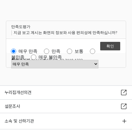
만족도평가
지금 보고 계시는 화면의 정보와 사용 편의성에 만족하십니까?
매우 만족
만족
보통
불만족
매우 불만족
항목관리자
혁신기획담당관 02-2110-1323
만족도 점수 선택
누리집개선의견
설문조사
소속 및 산하기관