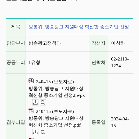
게시글 상세 정보
제목
방통위, 방송광고 지원대상 혁신형 중소기업 선정
담당부서
방송광고정책과
작성자
이창하
02-2110-
공공누리
1유형
연락처
1274
240415 (보도자료)
방통위, 방송광고 지원대상
혁신형 중소기업 선정.hwpx
다운로드
뷰어보기
240415 (보도자료)
방통위, 방송광고 지원대상
2024-04-
첨부파일
등록일
혁신형 중소기업 선정.pdf
15
다운로드
뷰어보기