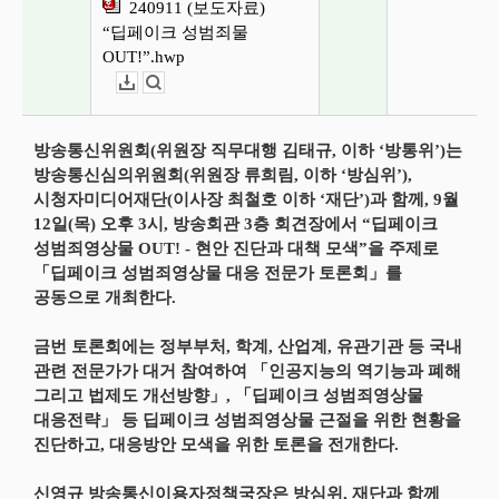
240911 (보도자료)
“딥페이크 성범죄물
OUT!”.hwp
다운로드
뷰어보기
방송통신위원회(위원장 직무대행 김태규, 이하 ‘방통위’)는
방송통신심의위원회(위원장 류희림, 이하 ‘방심위’),
시청자미디어재단(이사장 최철호 이하 ‘재단’)과 함께, 9월
12일(목) 오후 3시, 방송회관 3층 회견장에서 “딥페이크
성범죄영상물 OUT! - 현안 진단과 대책 모색”을 주제로
「딥페이크 성범죄영상물 대응 전문가 토론회」를
공동으로 개최한다.
금번 토론회에는 정부부처, 학계, 산업계, 유관기관 등 국내
관련 전문가가 대거 참여하여 「인공지능의 역기능과 폐해
그리고 법제도 개선방향」, 「딥페이크 성범죄영상물
대응전략」 등 딥페이크 성범죄영상물 근절을 위한 현황을
진단하고, 대응방안 모색을 위한 토론을 전개한다.
신영규 방송통신이용자정책국장은 방심위, 재단과 함께