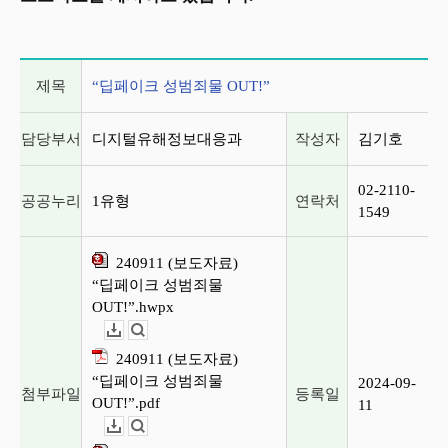
게시글 상세 정보
제목
“딥페이크 성범죄물 OUT!”
담당부서
디지털유해정보대응과
작성자
김기호
02-2110-
공공누리
1유형
연락처
1549
240911 (보도자료)
“딥페이크 성범죄물
OUT!”.hwpx
다운로드
뷰어보기
240911 (보도자료)
“딥페이크 성범죄물
2024-09-
첨부파일
등록일
OUT!”.pdf
11
다운로드
뷰어보기