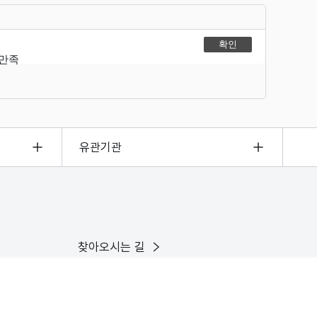
불만족
유관기관
찾아오시는 길
이용안내
인스타그램
유튜브
X
페이스북
블로그