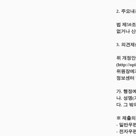
2. 주요
법 제50
없거나 산
3. 의견
위 개정안
(http:
위원장에게
정보센터
가. 행정
나. 성명
다. 그 밖
※ 제출의
- 일반우
- 전자우편 