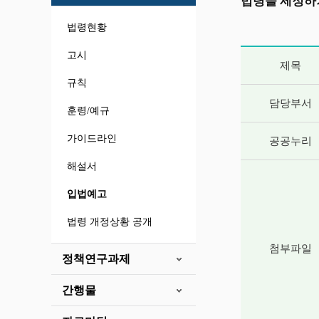
법령을 제정하
법령현황
게시글 상세 
고시
제목
규칙
담당부서
훈령/예규
가이드라인
공공누리
해설서
입법예고
법령 개정상황 공개
첨부파일
정책연구과제
간행물