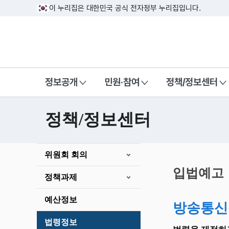
이 누리집은 대한민국 공식 전자정부 누리집입니다.
방송미디어통신위원회 Korea Media a
정보공개
민원·참여
정책/정보센터
정책/정보센터
본
위원회 회의
문
시
입법예고
정책과제
작
예산정보
방송통신
법령정보