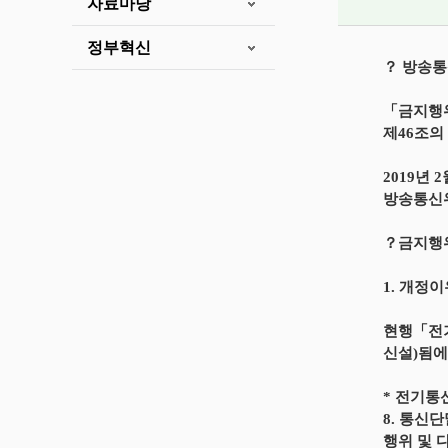
자료마당
정부혁신
？ 방송통
「금지행위
제46조의
2019년 2
방송통신
？금지행위
1. 개정
현행「전기
신설)됨에
* 전기통
8. 통신
행위 및 