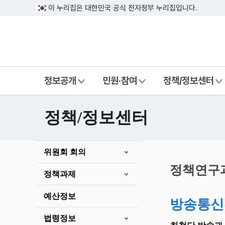
이 누리집은 대한민국 공식 전자정부 누리집입니다.
방송미디어통신위원회 Korea Media a
정보공개
민원·참여
정책/정보센터
정책/정보센터
본
위원회 회의
문
시
정책연구
정책과제
작
예산정보
방송통신
법령정보