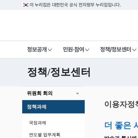
이 누리집은 대한민국 공식 전자정부 누리집입니다.
방송미디어통신위원회 Korea Media a
정보공개
민원·참여
정책/정보센터
정책/정보센터
본
위원회 회의
문
시
이용자정
정책과제
작
국정과제
더 좋은 
연도별 업무계획