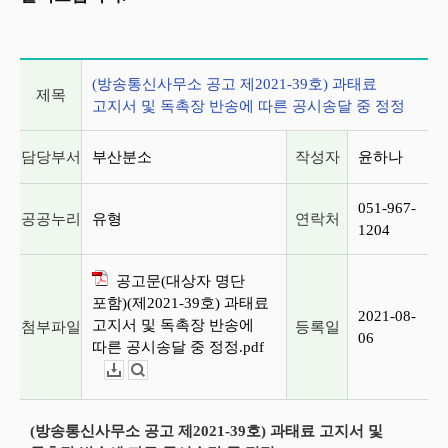
게시글 상세 정보
(방송통신사무소 공고 제2021-39호) 과태료
제목
고지서 및 독촉장 반송에 따른 공시송달 중 정정
담당부서
부산분소
작성자
윤하나
051-967-
공공누리
유형
연락처
1204
공고문(대상자 명단
포함)(제2021-39호) 과태료
2021-08-
고지서 및 독촉장 반송에
첨부파일
등록일
06
따른 공시송달 중 정정.pdf
다운로드
뷰어보기
(방송통신사무소 공고 제2021-39호) 과태료 고지서 및