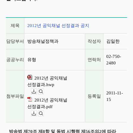
게시글 상세 정보
제목
2012년 공익채널 선정결과 공지
담당부서
방송채널정책과
작성자
김일한
02-750-
공공누리
유형
연락처
2480
2012년 공익채널
선정결과.hwp
2011-11-
다운로드
뷰어보기
첨부파일
등록일
15
2012년 공익채널
선정결과.pdf
다운로드
뷰어보기
방송법 제70조 제8항 및 동법 시행령 제56조의2에 따라