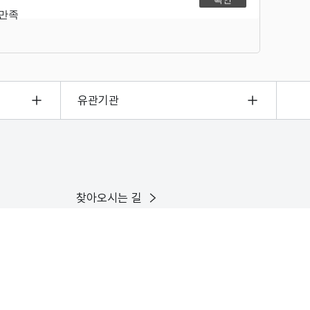
불만족
유관기관
찾아오시는 길
이용안내
인스타그램
유튜브
X
페이스북
블로그