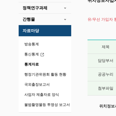
위치정보사업자
정책연구과제
간행물
유/무선 가입자
자료마당
게시글 상세 
방송통계
제목
통신통계
담당부서
통계자료
공공누리
행정기관위원회 활동 현황
국외출장보고서
첨부파일
사업자 제출자료 양식
불법촬영물등 투명성 보고서
위치정보사