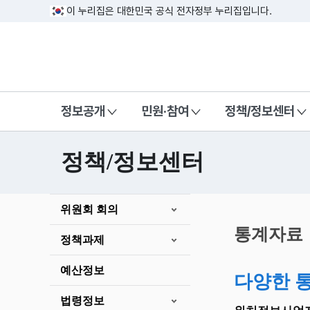
이 누리집은 대한민국 공식 전자정부 누리집입니다.
방송미디어통신위원회 Korea Media a
정보공개
민원·참여
정책/정보센터
정책/정보센터
본
위원회 회의
문
시
통계자료
정책과제
작
예산정보
다양한 
법령정보