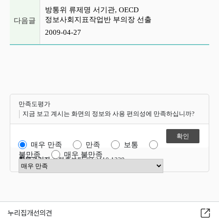
방통위 류제명 서기관, OECD
정보사회지표작업반 부의장 선출
다음글
2009-04-27
만족도평가
지금 보고 계시는 화면의 정보와 사용 편의성에 만족하십니까?
매우 만족
만족
보통
불만족
매우 불만족
항목관리자
정책홍보팀 02-2110-1339
만족도 점수 선택
누리집개선의견