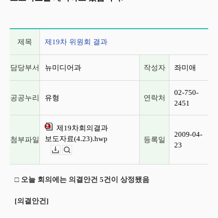
게시글 상세 정보
제목
제19차 위원회 결과
담당부서
뉴미디어과
작성자
좌미애
02-750-
공공누리
유형
연락처
2451
제19차회의결과
2009-04-
보도자료(4.23).hwp
첨부파일
등록일
23
다운로드
뷰어보기
□ 오늘 회의에는 의결안건 5건이 상정됐음
[의결안건]