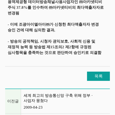
용역제공형 데이터방송채널사용사업자인 ㈜아카넷티비
주식 37.8%를 인수하여 ㈜아카넷티비의 최다액출자자로
변경됨
- 이에 조광아이엘아이㈜가 신청한 최다액출자자 변경
승인 건에 대해 심의한 결과,
- 방송의 공적책임, 시청자 권익보호, 사회적 신용 및
재정적 능력 등 방송법 제15조의2 제2항에 규정된
심사항목을 충족하는 것으로 판단하여 승인키로 의결함
목록
이전글 및 다음글 목록
세계 최고의 방송통신망 구축 위해 정부 ·
사업자 뭉쳤다
이전글
2009-04-23