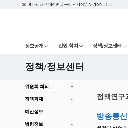
이 누리집은 대한민국 공식 전자정부 누리집입니다.
방송미디어통신위원회 Korea Media a
정보공개
민원·참여
정책/정보센터
정책/정보센터
본
위원회 회의
문
시
정책연구
정책과제
작
예산정보
방송통신
법령정보