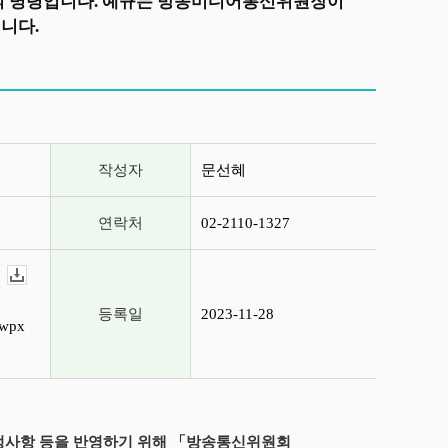
식의 명령입니다. 예규는 방송미디어통신위원장이
니다.
작성자
문선혜
연락처
02-2110-1327
다운로드
등록일
2023-11-28
wpx
) 개정사항 등을 반영하기 위해 「방송통신위원회