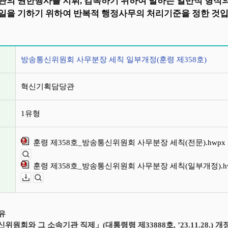
관의 권한행사를 지휘, 감독하기 위하여 발하는 일반적 형
일을 기하기 위하여 반복적 행정사무의 처리기준을 정한 것입
정보
방송통신위원회 사무분장 세칙 일부개정(훈령 제358호)
혁신기획담당관
1유형
훈령 제358호_방송통신위원회 사무분장 세칙(전문).hwpx
뷰어보기
훈령 제358호_방송통신위원회 사무분장 세칙(일부개정).h
다운로드
뷰어보기
이유
위원회와 그 소속기관 직제」(대통령령 제33888호, ’23.11.28.