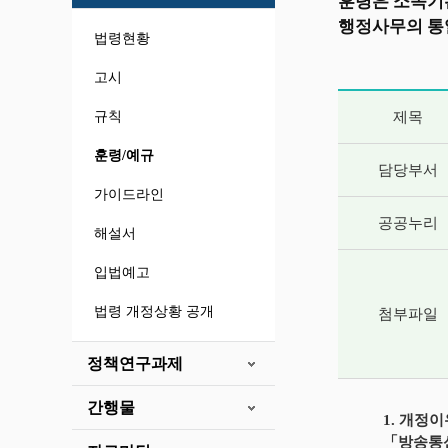
훈령은 소속기
행정사무의 통
법령현황
고시
게시글 상세 
규칙
제목
훈령/예규
담당부서
가이드라인
공공누리
해설서
입법예고
법령 개정상황 공개
첨부파일
정책연구과제
간행물
1. 개정
「방송통신