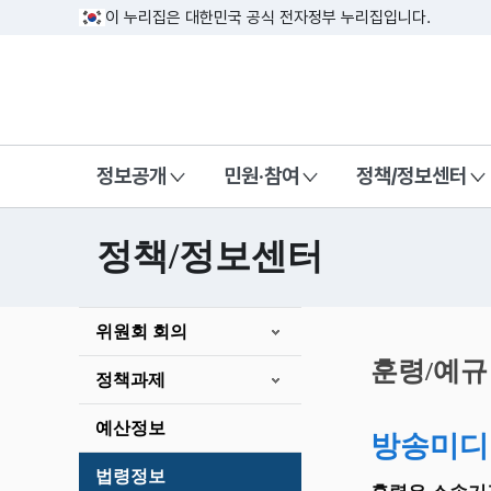
이 누리집은 대한민국 공식 전자정부 누리집입니다.
방송미디어통신위원회 Korea Media a
정보공개
민원·참여
정책/정보센터
정책/정보센터
본
위원회 회의
문
시
훈령/예규
정책과제
작
예산정보
방송미디
법령정보