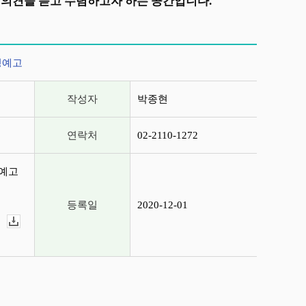
의견을 듣고 수렴하고자 하는 공간입니다.
정예고
작성자
박종현
연락처
02-2110-1272
정예고
등록일
2020-12-01
다운로드