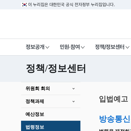
이 누리집은 대한민국 공식 전자정부 누리집입니다.
방송미디어통신위원회 Korea Media a
정보공개
민원·참여
정책/정보센터
정책/정보센터
본
위원회 회의
문
시
입법예고
정책과제
작
예산정보
방송통신
법령정보