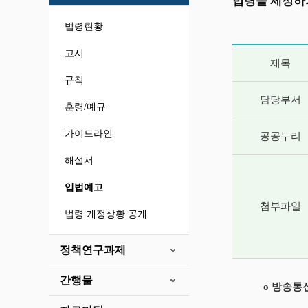
법령을 제정하
법령현황
게시글 상세 
고시
제목
규칙
담당부서
훈령/예규
가이드라인
공공누리
해설서
입법예고
첨부파일
법령 개정상황 공개
정책연구과제
간행물
o 방송통신