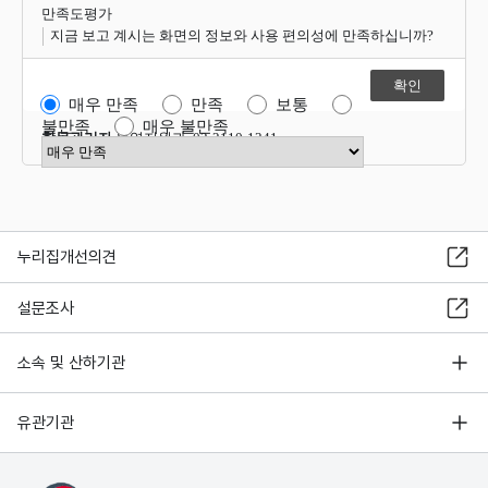
만족도평가
지금 보고 계시는 화면의 정보와 사용 편의성에 만족하십니까?
매우 만족
만족
보통
불만족
매우 불만족
항목관리자
운영지원과 02-2110-1341
만족도 점수 선택
누리집개선의견
설문조사
소속 및 산하기관
유관기관