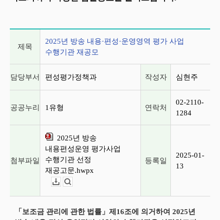
게시글 상세 정보
2025년 방송 내용·편성·운영영역 평가 사업
제목
수행기관 재공모
담당부서
편성평가정책과
작성자
심현주
02-2110-
공공누리
1유형
연락처
1284
2025년 방송
내용편성운영 평가사업
2025-01-
수행기관 선정
첨부파일
등록일
13
재공고문.hwpx
다운로드
뷰어보기
「보조금 관리에 관한 법률」제16조에 의거하여 2025년