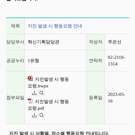
게시글 상세 정보
제목
지진 발생 시 행동요령 안내
담당부서
혁신기획담당관
작성자
주은선
02-2110-
공공누리
1유형
연락처
1314
지진발생 시 행동
요령.hwpx
2023-05-
다운로드
뷰어보기
첨부파일
등록일
16
지진발생 시 행동
요령.pdf
다운로드
뷰어보기
지진 발생 시 상황별, 장소별 행동요령 안내입니다.