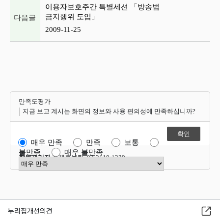
이용자보호주간 특별세션 「방송법
금지행위 도입」
다음글
2009-11-25
만족도평가
지금 보고 계시는 화면의 정보와 사용 편의성에 만족하십니까?
매우 만족
만족
보통
불만족
매우 불만족
항목관리자
정책홍보팀 02-2110-1339
만족도 점수 선택
누리집개선의견