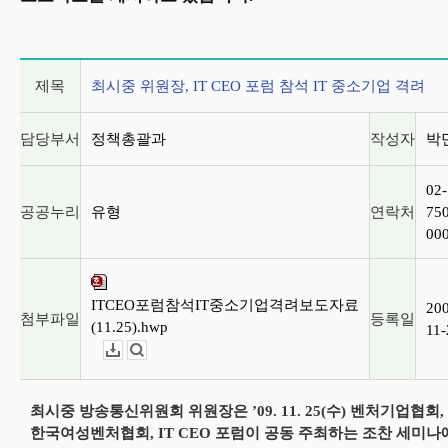
게시글 상세 정보
제목
최시중 위원장, IT CEO 포럼 참석 IT 중소기업 격려
담당부서
정책총괄과
작성자
박
02-
공공누리
유형
연락처
750
00
ITCEO포럼참석IT중소기업격려보도자료
20
첨부파일
등록일
(11.25).hwp
11-
다운로드
뷰어보기
최시중 방송통신위원회 위원장은 ’09. 11. 25(수) 벤처기업협회,
한국여성벤처협회, IT CEO 포럼이 공동 주최하는 조찬 세미나