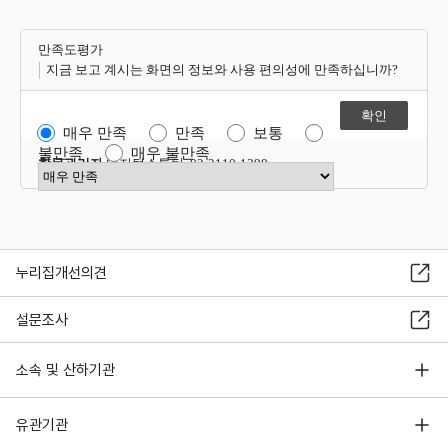
만족도평가
지금 보고 계시는 화면의 정보와 사용 편의성에 만족하십니까?
매우 만족
만족
보통
불만족
매우 불만족
항목관리자
디지털소통팀 02-2110-1398
만족도 점수 선택
누리집개선의견
설문조사
소속 및 산하기관
유관기관