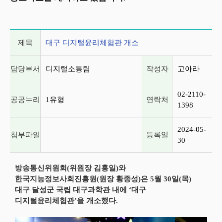
게시글 상세 정보
제목
대구 디지털윤리체험관 개소
담당부서
디지털소통팀
작성자
고아라
02-2110-
공공누리
1유형
연락처
1398
2024-05-
첨부파일
등록일
30
방송통신위원회(위원장 김홍일)와
한국지능정보사회진흥원(원장 황종성)은 5월 30일(목)
대구 달성군 국립 대구과학관 내에 ‘대구
디지털윤리체험관’을 개소했다.