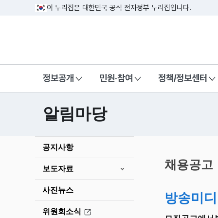
이 누리집은 대한민국 공식 전자정부 누리집입니다.
방송미디어통신위원회 Korea Media a
정보공개
민원·참여
정책/정보센터
알림마당
본
공지사항
문
시
채용공고
보도자료
작
사진뉴스
방송미디
위원회소식