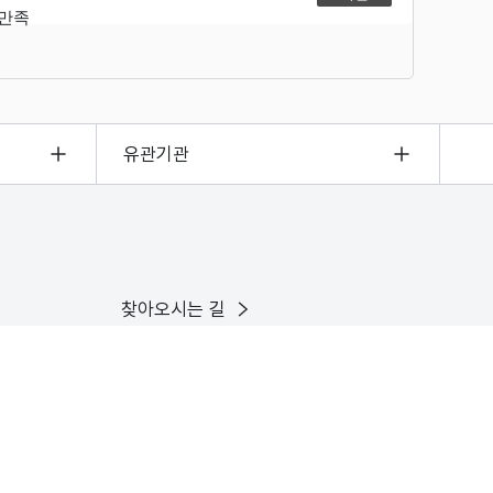
불만족
유관기관
찾아오시는 길
이용안내
인스타그램
유튜브
X
페이스북
블로그