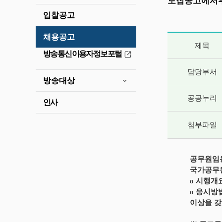
모집공고에서부
입찰공고
채용공고
게시글 상세 
제목
방송통신이용자정보포털
담당부서
방송대상
공공누리
인사
첨부파일
공무원임용
국가공무원
o 시행개
o 응시방법
이상을 갖