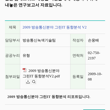
내놓은 연구보고서 자료입니다.
게시글 상세 정보
제목
2009 방송통신분야 그린IT 동향분석 V2
담당부서
방송통신녹색기술팀
작성자
손웅배
02-750-
공공누리
유형
연락처
2197
2009 방송통신분야
2009-10-
그린IT 동향분석V2.pdf
첨부파일
등록일
08
다운로드
뷰어보기
2009 방송통신분야 그린IT 동향분석 리포트입니다.